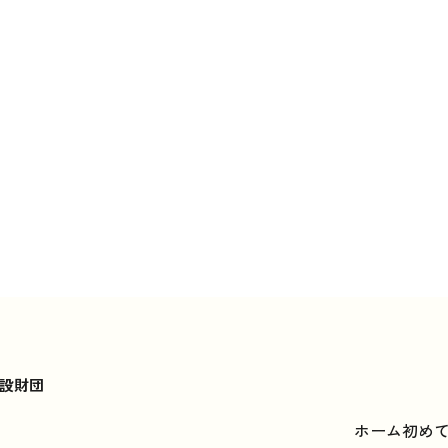
設財団
ホーム
初め