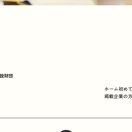
設財団
ホーム
初め
掲載企業の