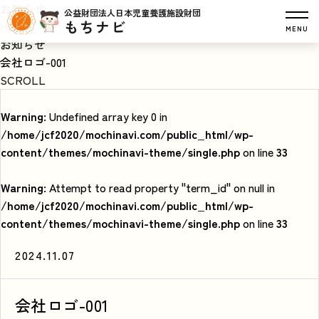
お知らせ
公益財団法人日本児童養護施設財団
もちナビ
HOME
MENU
お知らせ
会社ロゴ-001
SCROLL
Warning
: Undefined array key 0 in
/home/jcf2020/mochinavi.com/public_html/wp-
content/themes/mochinavi-theme/single.php
on line
33
Warning
: Attempt to read property "term_id" on null in
/home/jcf2020/mochinavi.com/public_html/wp-
content/themes/mochinavi-theme/single.php
on line
33
2024.11.07
会社ロゴ-001