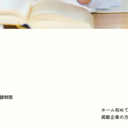
設財団
ホーム
初め
掲載企業の