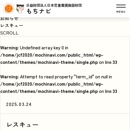
お知らせ
公益財団法人日本児童養護施設財団
もちナビ
HOME
MENU
お知らせ
レスキュー
SCROLL
Warning
: Undefined array key 0 in
/home/jcf2020/mochinavi.com/public_html/wp-
content/themes/mochinavi-theme/single.php
on line
33
Warning
: Attempt to read property "term_id" on null in
/home/jcf2020/mochinavi.com/public_html/wp-
content/themes/mochinavi-theme/single.php
on line
33
2025.03.24
レスキュー