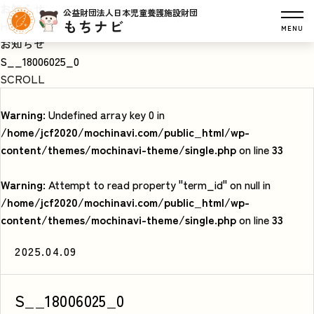
お知らせ
公益財団法人日本児童養護施設財団
もちナビ
HOME
MENU
お知らせ
S__18006025_0
SCROLL
Warning
: Undefined array key 0 in
/home/jcf2020/mochinavi.com/public_html/wp-
content/themes/mochinavi-theme/single.php
on line
33
Warning
: Attempt to read property "term_id" on null in
/home/jcf2020/mochinavi.com/public_html/wp-
content/themes/mochinavi-theme/single.php
on line
33
2025.04.09
S__18006025_0