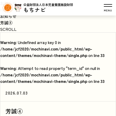
お知らせ
公益財団法人日本児童養護施設財団
もちナビ
HOME
MENU
お知らせ
芳誠④
SCROLL
Warning
: Undefined array key 0 in
/home/jcf2020/mochinavi.com/public_html/wp-
content/themes/mochinavi-theme/single.php
on line
33
Warning
: Attempt to read property "term_id" on null in
/home/jcf2020/mochinavi.com/public_html/wp-
content/themes/mochinavi-theme/single.php
on line
33
2026.07.03
芳誠④