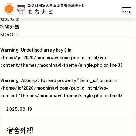
お知らせ
公益財団法人日本児童養護施設財団
もちナビ
HOME
MENU
お知らせ
宿舎外観
SCROLL
Warning
: Undefined array key 0 in
/home/jcf2020/mochinavi.com/public_html/wp-
content/themes/mochinavi-theme/single.php
on line
33
Warning
: Attempt to read property "term_id" on null in
/home/jcf2020/mochinavi.com/public_html/wp-
content/themes/mochinavi-theme/single.php
on line
33
2025.09.19
宿舎外観