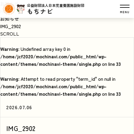
お知らせ
公益財団法人日本児童養護施設財団
もちナビ
HOME
MENU
お知らせ
IMG_2902
SCROLL
Warning
: Undefined array key 0 in
/home/jcf2020/mochinavi.com/public_html/wp-
content/themes/mochinavi-theme/single.php
on line
33
Warning
: Attempt to read property "term_id" on null in
/home/jcf2020/mochinavi.com/public_html/wp-
content/themes/mochinavi-theme/single.php
on line
33
2026.07.06
IMG_2902