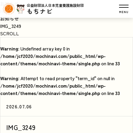
お知らせ
公益財団法人日本児童養護施設財団
もちナビ
HOME
MENU
お知らせ
IMG_3249
SCROLL
Warning
: Undefined array key 0 in
/home/jcf2020/mochinavi.com/public_html/wp-
content/themes/mochinavi-theme/single.php
on line
33
Warning
: Attempt to read property "term_id" on null in
/home/jcf2020/mochinavi.com/public_html/wp-
content/themes/mochinavi-theme/single.php
on line
33
2026.07.06
IMG_3249