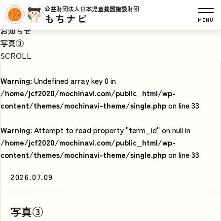
お知らせ
公益財団法人日本児童養護施設財団
もちナビ
HOME
MENU
お知らせ
写真③
SCROLL
Warning
: Undefined array key 0 in
/home/jcf2020/mochinavi.com/public_html/wp-
content/themes/mochinavi-theme/single.php
on line
33
Warning
: Attempt to read property "term_id" on null in
/home/jcf2020/mochinavi.com/public_html/wp-
content/themes/mochinavi-theme/single.php
on line
33
2026.07.09
写真③