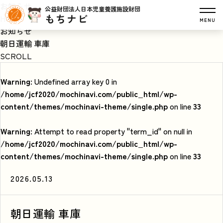
お知らせ
公益財団法人日本児童養護施設財団
もちナビ
HOME
MENU
お知らせ
朝日運輸 車庫
SCROLL
Warning
: Undefined array key 0 in
/home/jcf2020/mochinavi.com/public_html/wp-
content/themes/mochinavi-theme/single.php
on line
33
Warning
: Attempt to read property "term_id" on null in
/home/jcf2020/mochinavi.com/public_html/wp-
content/themes/mochinavi-theme/single.php
on line
33
2026.05.13
朝日運輸 車庫