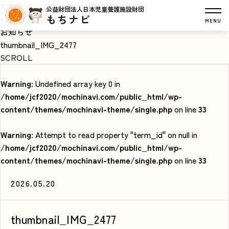
お知らせ
公益財団法人日本児童養護施設財団
もちナビ
HOME
MENU
お知らせ
thumbnail_IMG_2477
SCROLL
Warning
: Undefined array key 0 in
/home/jcf2020/mochinavi.com/public_html/wp-
content/themes/mochinavi-theme/single.php
on line
33
Warning
: Attempt to read property "term_id" on null in
/home/jcf2020/mochinavi.com/public_html/wp-
content/themes/mochinavi-theme/single.php
on line
33
2026.05.20
thumbnail_IMG_2477