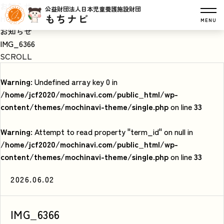
お知らせ
公益財団法人日本児童養護施設財団
もちナビ
HOME
MENU
お知らせ
IMG_6366
SCROLL
Warning
: Undefined array key 0 in
/home/jcf2020/mochinavi.com/public_html/wp-
content/themes/mochinavi-theme/single.php
on line
33
Warning
: Attempt to read property "term_id" on null in
/home/jcf2020/mochinavi.com/public_html/wp-
content/themes/mochinavi-theme/single.php
on line
33
2026.06.02
IMG_6366