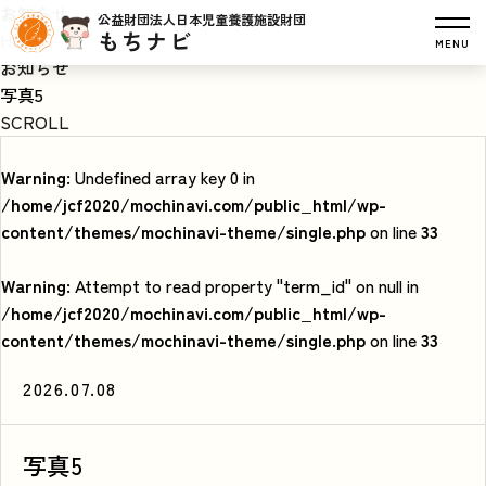
お知らせ
公益財団法人日本児童養護施設財団
もちナビ
HOME
MENU
お知らせ
写真5
SCROLL
Warning
: Undefined array key 0 in
/home/jcf2020/mochinavi.com/public_html/wp-
content/themes/mochinavi-theme/single.php
on line
33
Warning
: Attempt to read property "term_id" on null in
/home/jcf2020/mochinavi.com/public_html/wp-
content/themes/mochinavi-theme/single.php
on line
33
2026.07.08
写真5