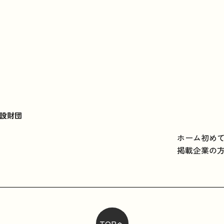
設財団
ホーム
初め
掲載企業の
TOPへ