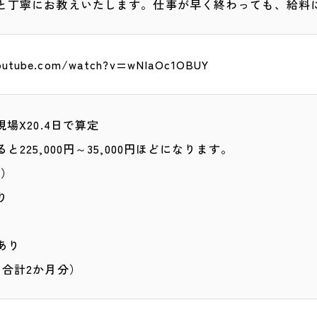
と丁寧にお教えいたします。仕事が早く終わっても、給料
youtube.com/watch?v=wNIaOc1OBUY
現場X20.4日で算定
225,000円～35,000円ほどになります。
回）
あり
あり
 合計2か月分）