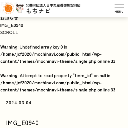
お知らせ
公益財団法人日本児童養護施設財団
もちナビ
HOME
MENU
お知らせ
IMG_E0940
SCROLL
Warning
: Undefined array key 0 in
/home/jcf2020/mochinavi.com/public_html/wp-
content/themes/mochinavi-theme/single.php
on line
33
Warning
: Attempt to read property "term_id" on null in
/home/jcf2020/mochinavi.com/public_html/wp-
content/themes/mochinavi-theme/single.php
on line
33
2024.03.04
IMG_E0940