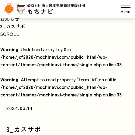
お知らせ
公益財団法人日本児童養護施設財団
もちナビ
HOME
MENU
お知らせ
3_カスサポ
SCROLL
Warning
: Undefined array key 0 in
/home/jcf2020/mochinavi.com/public_html/wp-
content/themes/mochinavi-theme/single.php
on line
33
Warning
: Attempt to read property "term_id" on null in
/home/jcf2020/mochinavi.com/public_html/wp-
content/themes/mochinavi-theme/single.php
on line
33
2024.03.14
3_カスサポ