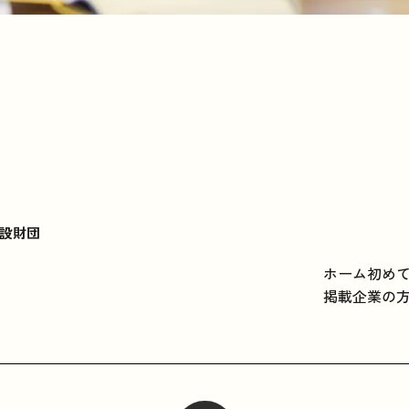
設財団
ホーム
初め
掲載企業の