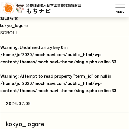
お知らせ
公益財団法人日本児童養護施設財団
もちナビ
HOME
MENU
お知らせ
kokyo_logore
SCROLL
Warning
: Undefined array key 0 in
/home/jcf2020/mochinavi.com/public_html/wp-
content/themes/mochinavi-theme/single.php
on line
33
Warning
: Attempt to read property "term_id" on null in
/home/jcf2020/mochinavi.com/public_html/wp-
content/themes/mochinavi-theme/single.php
on line
33
2026.07.08
kokyo_logore