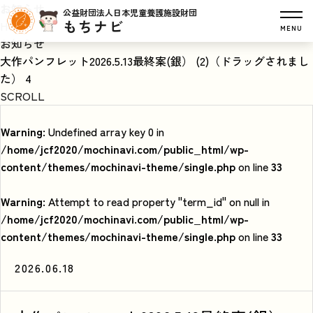
お知らせ
公益財団法人日本児童養護施設財団
もちナビ
HOME
MENU
お知らせ
大作パンフレット2026.5.13最終案(銀） (2)（ドラッグされまし
た） 4
SCROLL
Warning
: Undefined array key 0 in
/home/jcf2020/mochinavi.com/public_html/wp-
content/themes/mochinavi-theme/single.php
on line
33
Warning
: Attempt to read property "term_id" on null in
/home/jcf2020/mochinavi.com/public_html/wp-
content/themes/mochinavi-theme/single.php
on line
33
2026.06.18