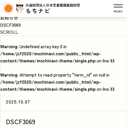
お知らせ
公益財団法人日本児童養護施設財団
もちナビ
HOME
MENU
お知らせ
DSCF3069
SCROLL
Warning
: Undefined array key 0 in
/home/jcf2020/mochinavi.com/public_html/wp-
content/themes/mochinavi-theme/single.php
on line
33
Warning
: Attempt to read property "term_id" on null in
/home/jcf2020/mochinavi.com/public_html/wp-
content/themes/mochinavi-theme/single.php
on line
33
2025.10.07
DSCF3069